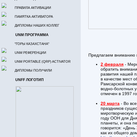
ПРАВИЛА АКТИВАЦИИ
ПАМЯТКА АКТИВАТОРА
ДИПЛОМЫ НАШИХ КОЛЛЕГ
UNM ПРОГРАММА
"ГОРЫ КАЗАХСТАНА"
UNM РЕФЕРЕНЦИИ
Предлагаем вниманию в
UNM PORTABLE (QRP) ACTIVATOR
2 февраля
- Мер
обратить внимани
ДИПЛОМЫ ПОЛУЧИЛИ
развития нашей п
в качестве мест 
UNFF ЛОГОТИП
Рамсарской конве
водно-болотных у
отмечен в 1997 г
20 марта
- Во вс
праздников сущес
миротворческую и
году ООН для Дня
планеты, и она п
говорится: «День
как их общего до