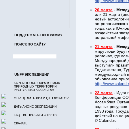
http://www.calend.
20 марта
-
Между
или 21 марта (ин
новый астрологич
астрологического
тогда как в Южном
воздействии звез
ПОДДЕРЖАТЬ ПРОГРАММУ
астральной мифо
ПОИСК ПО САЙТУ
21 марта
-
Между
миру люди будут о
регионах, где во
Международный де
выступили правит
Таджикистана, Ту
международный пр
UNFF ЭКСПЕДИЦИИ
обновление приро
КАРТА ОСОБО ОХРАНЯЕМЫХ
http://www.calend.
ПРИРОДНЫХ ТЕРРИТОРИЙ
РЕСПУБЛИКИ КАЗАХСТАН
22 марта
- Идея 
Конференции ООН
ОПРЕДЕЛИТЬ KDA И QTH ЛОКАТОР
Ассамблея Орган
водных ресурсов.
ДАТЬ АНОНС ЭКСПЕДИЦИИ
1993 года. Госуд
FAQ - ВОПРОСЫ И ОТВЕТЫ
действий на наци
© Calend.ru
СКАЧАТЬ