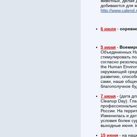
животных, делая 
добиваются для м
http://www.calend.
6 июля
-
соревно
5 июня
-
Всемир
Объединенных На
стимулировать по
согласно резолюц
the Human Enviro
окружающей среды
развитию, способ
сами, наше общес
благополучное бу
7 июня
- (дата дл
Cleanup Day). Гл
профессиональной 
России. На терри
Изменилась и дат
условия более су
выходные июня. 
15 июня
- на наш