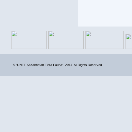
© "UNFF Kazakhstan Flora Fauna". 2014. All Rights Reserved.