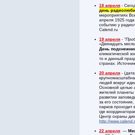
18 апреля
- Сего
день радиолюби
мероприятиях Все
апреля 1925 года
событию у радиол
Calend.ru
19 апреля
-
"Про
«Двенадцать месяц
День подснежни
климатической зо
то и данный праз
странах. Источни
20 апреля
- (дата
крупномасштабная
людей вокруг иде
Основной целью а
жителей планеты 
развитии заповед
за его состояние
парков проходит в
где координатора
Центр охраны дик
http://www.calend.
22 апреля
—
Ме