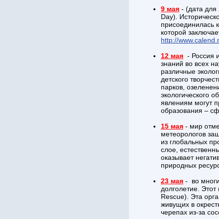
9 мая
- (дата для
Day). Историческ
присоединилась к
которой заключае
http://www.calend.
12 мая
- Россия 
знаний во всех на
различные эколог
детского творчес
парков, озеленен
экологического о
явлениям могут п
образования – сф
15 мая
- мир отм
метеорологов защ
из глобальных пр
слое, естественн
оказывает негати
природных ресурс
23 мая
- во мног
долголетие. Этот
Rescue). Эта орг
живущих в окрест
черепах из-за со