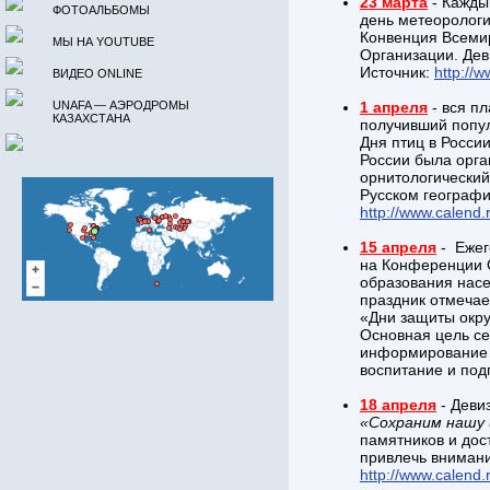
23 марта
- Кажды
ФОТОАЛЬБОМЫ
день метеорологи
Конвенция Всемир
МЫ НА YOUTUBE
Организации. Дев
Источник:
http://w
ВИДЕО ONLINE
UNAFA — АЭРОДРОМЫ
1 апреля
- вся п
КАЗАХСТАНА
получивший попул
Дня птиц в Росси
России была орга
орнитологический
Русском географи
http://www.calend.
15 апреля
- Ежег
на Конференции 
образования насе
праздник отмечае
«Дни защиты окр
Основная цель се
информирование о
воспитание и под
18 апреля
- Деви
«Сохраним нашу 
памятников и дос
привлечь внимани
http://www.calend.