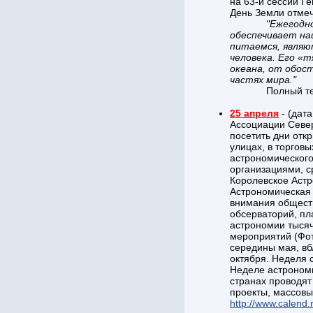
на 63-й сессии Г
День Земли отмеч
"Ежегодн
обеспечивает на
питаемся, являю
человека. Его «
океана, от обос
частях мира."
Полный текст:пи
25 апреля
- (дата
Ассоциации Север
посетить дни отк
улицах, в торгов
астрономического
организациями, с
Королевское Аст
Астрономическая 
внимания обществ
обсерваторий, пл
астрономии тысяч
мероприятий (Фот
середины мая, вб
октября. Неделя 
Неделе астрономи
странах проводят
проекты, массовы
http://www.calend.