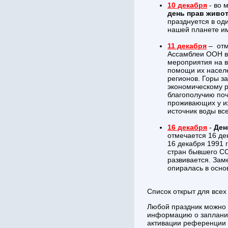
10 декабря
- во 
день прав живо
празднуется в од
нашей планете им
11 декабря
– отм
Ассамблеи ООН в 
мероприятия на в
помощи их населе
регионов. Горы з
экономическому р
благополучию поч
проживающих у их
источник воды вс
16 декабря
-
Ден
отмечается 16 де
16 декабря 1991 
стран бывшего СС
развивается. Зам
опиралась в осн
Список открыт для все
Любой праздник можно 
информацию о запланир
активации референции 