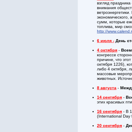
взгляд праздника
внимания обществ
ветроэнергетики.
экономического, 
сумм, которые еж
топлива, мир смо
http://www.calend.
6 июля -
День с
4 октября
-
Всем
конгрессе сторон
причине, что этот
октября 1226), к
либо 4 октября, 
массовые меропри
животных. Источн
8 августа
-
Межд
14 сентября
-
Вс
этих красивых пт
16 сентября
- В 
(International Day
20 сентября
-
Де