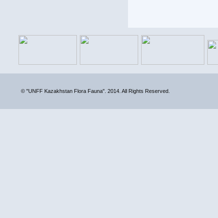
© "UNFF Kazakhstan Flora Fauna". 2014. All Rights Reserved.