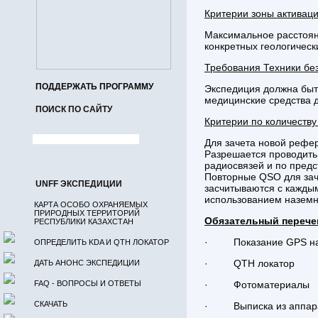
Критерии зоны активац
Максимальное расстоян
конкретных геологическ
Требования Техники бе
ПОДДЕРЖАТЬ ПРОГРАММУ
Экспедиция должна быт
медицинские средства д
ПОИСК ПО САЙТУ
Критерии по количеств
Для зачета новой рефе
Разрешается проводить 
радиосвязей и по предс
Повторные QSO для зач
UNFF ЭКСПЕДИЦИИ
засчитываются с кажды
использованием наземн
КАРТА ОСОБО ОХРАНЯЕМЫХ
ПРИРОДНЫХ ТЕРРИТОРИЙ
Обязательный перече
РЕСПУБЛИКИ КАЗАХСТАН
· Показание GPS на
ОПРЕДЕЛИТЬ KDA И QTH ЛОКАТОР
· QTH локатор
ДАТЬ АНОНС ЭКСПЕДИЦИИ
FAQ - ВОПРОСЫ И ОТВЕТЫ
· Фотоматериалы
СКАЧАТЬ
· Выписка из аппарат