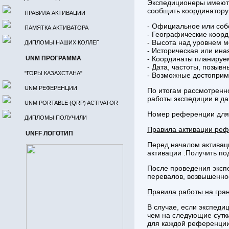
Экспедиционеры имеют 
сообщить координатору
ПРАВИЛА АКТИВАЦИИ
- Официальное или собс
ПАМЯТКА АКТИВАТОРА
- Географические коорд
- Высота над уровнем м
ДИПЛОМЫ НАШИХ КОЛЛЕГ
- Историческая или ин
UNM ПРОГРАММА
- Координаты планируем
- Дата, частоты, позыв
"ГОРЫ КАЗАХСТАНА"
- Возможные достоприме
UNM РЕФЕРЕНЦИИ
По итогам рассмотренн
работы экспедиции в д
UNM PORTABLE (QRP) ACTIVATOR
Номер референции для 
ДИПЛОМЫ ПОЛУЧИЛИ
Правила активации реф
UNFF ЛОГОТИП
Перед началом активац
активации .Получить по
После проведения экспе
перевалов, возвышенно
Правила работы на гра
В случае, если экспед
чем на следующие сутки
для каждой референции