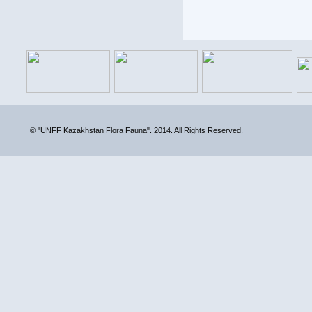
© "UNFF Kazakhstan Flora Fauna". 2014. All Rights Reserved.