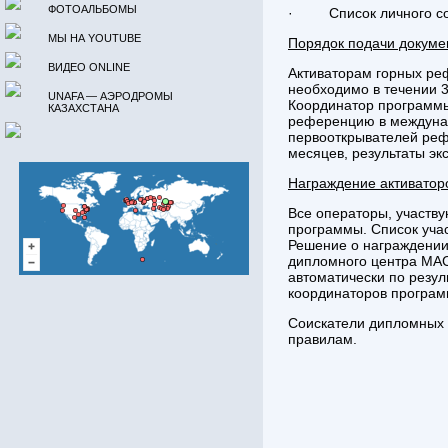
ФОТОАЛЬБОМЫ
· Список личного сос
МЫ НА YOUTUBE
Порядок подачи докуме
ВИДЕО ONLINE
Активаторам горных ре
необходимо в течении 
UNAFA — АЭРОДРОМЫ
Координатор программы 
КАЗАХСТАНА
референцию в междунар
первооткрывателей реф
месяцев, результаты эк
Награждение активатор
Все операторы, участв
программы. Список уча
Решение о награждении
дипломного центра MAC
автоматически по резу
координаторов програ
Соискатели дипломных 
правилам.