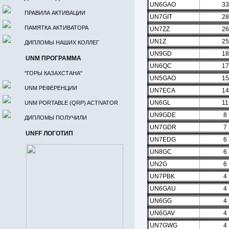
UN6GAO
33
ПРАВИЛА АКТИВАЦИИ
UN7GIT
28
ПАМЯТКА АКТИВАТОРА
UN7ZZ
26
UN1Z
25
ДИПЛОМЫ НАШИХ КОЛЛЕГ
UN9GD
18
UNM ПРОГРАММА
UN6QC
17
"ГОРЫ КАЗАХСТАНА"
UN5GAO
15
UNM РЕФЕРЕНЦИИ
UN7ECA
14
UN6GL
11
UNM PORTABLE (QRP) ACTIVATOR
UN9GDE
8
ДИПЛОМЫ ПОЛУЧИЛИ
UN7GDR
7
UNFF ЛОГОТИП
UN7EDG
6
UN8GC
6
UN2G
6
UN7PBK
4
UN6GAU
4
UN6GG
4
UN6GAV
4
UN7GWG
4