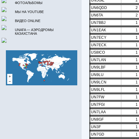
UN5GIL
2
ФОТОАЛЬБОМЫ
UN6QDD
2
МЫ НА YOUTUBE
UN6TA
2
ВИДЕО ONLINE
UN7BBJ
1
UNAFA — АЭРОДРОМЫ
UN1EAK
1
КАЗАХСТАНА
UN7ECY
1
UN7ECK
1
US8ICO
1
UN7LAN
1
UN9LBF
1
UN9LU
1
UN9LCN
1
UN9LFL
1
UN7FW
1
UN7FGI
1
UN7LAA
1
UN8GF
1
UN3F
1
UN7GD
1