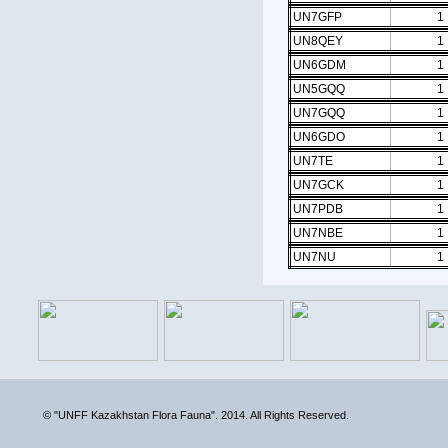
UN7GFP
1
UN8QEY
1
UN6GDM
1
UN5GQQ
1
UN7GQQ
1
UN6GDO
1
UN7TE
1
UN7GCK
1
UN7PDB
1
UN7NBE
1
UN7NU
1
© "UNFF Kazakhstan Flora Fauna". 2014. All Rights Reserved.