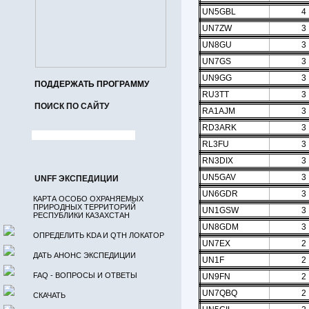
UN5GBL
4
UN7ZW
3
UN8GU
3
UN7GS
3
UN9GG
3
ПОДДЕРЖАТЬ ПРОГРАММУ
RU3TT
3
ПОИСК ПО САЙТУ
RA1AJM
3
RD3ARK
3
RL3FU
3
RN3DIX
3
UN5GAV
3
UNFF ЭКСПЕДИЦИИ
UN6GDR
3
КАРТА ОСОБО ОХРАНЯЕМЫХ
ПРИРОДНЫХ ТЕРРИТОРИЙ
UN1GSW
3
РЕСПУБЛИКИ КАЗАХСТАН
UN8GDM
3
ОПРЕДЕЛИТЬ KDA И QTH ЛОКАТОР
UN7EX
2
ДАТЬ АНОНС ЭКСПЕДИЦИИ
UN1F
2
FAQ - ВОПРОСЫ И ОТВЕТЫ
UN9FN
2
UN7QBQ
2
СКАЧАТЬ