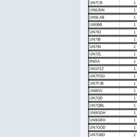
UN7CB
1
UN8JNN
1
UN9LAB
1
UN0BB
1
UN7IO
1
UN7IB
1
UN7IN
1
UN7ZL
1
R9DA
1
UN1FZZ
1
UN7FGG
1
UN7FJB
1
UN8GV
1
UN7QD
1
UN7QBL
1
UN9GGH
1
UN9GRH
1
UN7GOD
1
UN7GBD
1