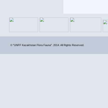
© "UNFF Kazakhstan Flora Fauna". 2014. All Rights Reserved.