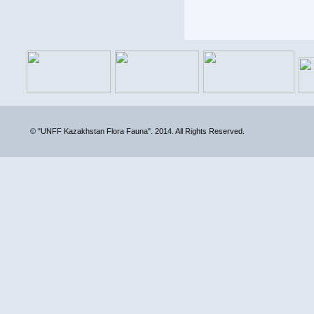
© "UNFF Kazakhstan Flora Fauna". 2014. All Rights Reserved.