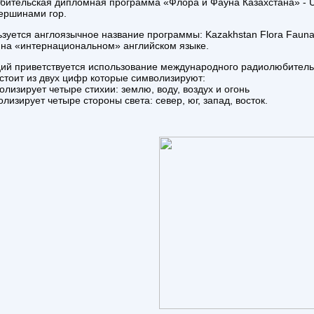
ительская дипломная программа «Флора и Фауна Казахстана» - U
вершинами гор.
ьзуется англоязычное название программы: Kazakhstan Flora Fauna
на «интернациональном» английском языке.
ий приветствуется использование международного радиолюбительск
остоит из двух цифр которые символизируют:
лизирует четыре стихии: землю, воду, воздух и огонь
изирует четыре стороны света: север, юг, запад, восток.