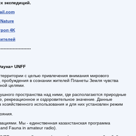
х экспедиций
.
il.com
 Nature
троп 4K
ителей
-------------------
Фауна» UNFF
 территории с целью привлечения внимания мирового
, пробуждения в сознании жителей Планеты Земля чувства
нной целями.
душного пространства над ними, где располагаются природные
ое, рекреационное и оздоровительное значение. Данные
 хозяйственного использования и для них установлен режим
ояния.
циями. Мы - единственная казахстанская программа
and Fauna in amateur radio).