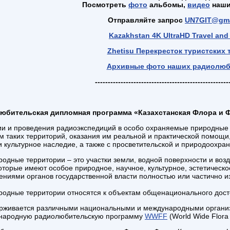
Посмотреть
фото
альбомы,
видео
наши
Отправляйте запрос
UN7GIT@gma
Kazakhstan 4K UltraHD Travel and
Zhetisu Перекресток туристских 
Архивные фото наших радиолюб
------------------------------------------------------
юбительская дипломная программа «Казахстанская Флора и 
ии и проведения радиоэкспедиций в особо охраняемые природные
м таких территорий, оказания им реальной и практической помощи
и культурное наследие, а также с просветительской и природоохра
дные территории – это участки земли, водной поверхности и воз
оторые имеют особое природное, научное, культурное, эстетическ
ниями органов государственной власти полностью или частично из
одные территории относятся к объектам общенационального дост
живается различными национальными и международными организа
дународную радиолюбительскую программу
WWFF
(World Wide Flora 